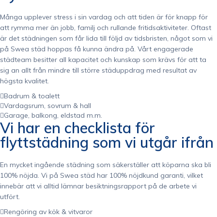
Många upplever stress i sin vardag och att tiden är för knapp för
att rymma mer än jobb, familj och rullande fritidsaktiviteter. Oftast
är det städningen som får lida till följd av tidsbristen, något som vi
på Swea städ hoppas få kunna ändra på. Vårt engagerade
städteam besitter all kapacitet och kunskap som krävs för att ta
sig an allt från mindre till större städuppdrag med resultat av
högsta kvalitet.
Badrum & toalett
Vardagsrum, sovrum & hall
Garage, balkong, eldstad m.m.
Vi har en checklista för
flyttstädning som vi utgår ifrån
En mycket ingående städning som säkerställer att köparna ska bli
100% nöjda. Vi på Swea städ har 100% nöjdkund garanti, vilket
innebär att vi alltid lämnar besiktningsrapport på de arbete vi
utfört.
Rengöring av kök & vitvaror