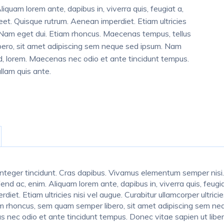
liquam lorem ante, dapibus in, viverra quis, feugiat a,
reet. Quisque rutrum. Aenean imperdiet. Etiam ultricies
si. Nam eget dui. Etiam rhoncus. Maecenas tempus, tellus
ero, sit amet adipiscing sem neque sed ipsum. Nam
 id, lorem. Maecenas nec odio et ante tincidunt tempus.
llam quis ante.
. Integer tincidunt. Cras dapibus. Vivamus elementum semper nisi
ifend ac, enim. Aliquam lorem ante, dapibus in, viverra quis, feugia
iet. Etiam ultricies nisi vel augue. Curabitur ullamcorper ultrici
rhoncus, sem quam semper libero, sit amet adipiscing sem neq
nas nec odio et ante tincidunt tempus. Donec vitae sapien ut libe