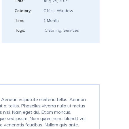
Date:
Aug 25, 2019
Catetory:
Office, Window
Time:
1 Month
Tags:
Cleaning, Services
. Aenean vulputate eleifend tellus. Aenean
t a, tellus. Phasellus viverra nulla ut metus
es nisi. Nam eget dui. Etiam rhoncus.
ue sed ipsum. Nam quam nunc, blandit vel,
ro venenatis faucibus. Nullam quis ante.