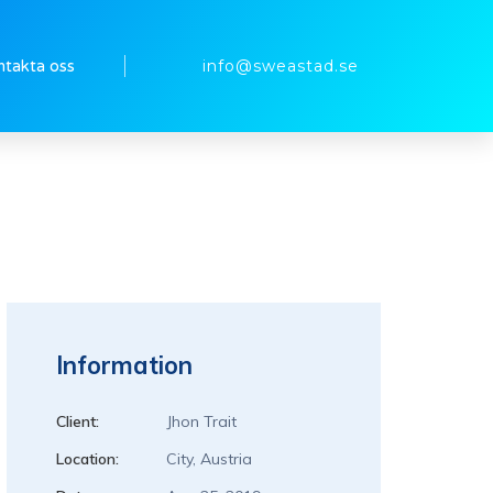
ntakta oss
info@sweastad.se
Information
Client:
Jhon Trait
Location:
City, Austria